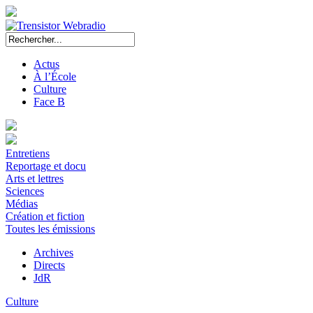
Actus
À l’École
Culture
Face B
Entretiens
Reportage et docu
Arts et lettres
Sciences
Médias
Création et fiction
Toutes les émissions
Archives
Directs
JdR
Culture