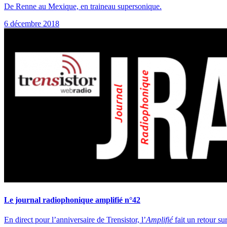
De Renne au Mexique, en traineau supersonique.
6 décembre 2018
Le journal radiophonique amplifié n°42
En direct pour l’anniversaire de Trensistor, l’
Amplifié
fait un retour su