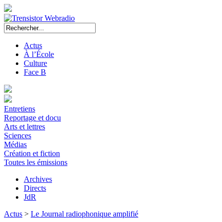
Actus
À l’École
Culture
Face B
Entretiens
Reportage et docu
Arts et lettres
Sciences
Médias
Création et fiction
Toutes les émissions
Archives
Directs
JdR
Actus
>
Le Journal radiophonique amplifié