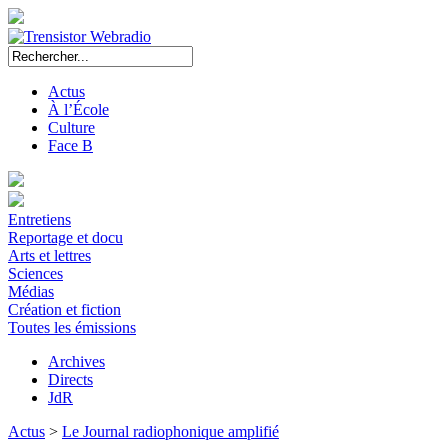
Actus
À l’École
Culture
Face B
Entretiens
Reportage et docu
Arts et lettres
Sciences
Médias
Création et fiction
Toutes les émissions
Archives
Directs
JdR
Actus
>
Le Journal radiophonique amplifié