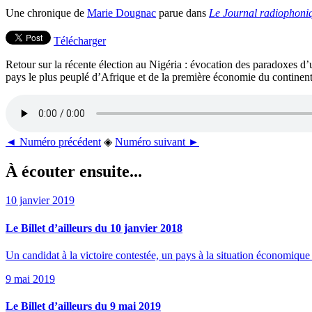
Une chronique de
Marie Dougnac
parue dans
Le Journal radiophoniq
Télécharger
Retour sur la récente élection au Nigéria : évocation des paradoxes d
pays le plus peuplé d’Afrique et de la première économie du continent 
◄ Numéro précédent
◈
Numéro suivant ►
À écouter ensuite...
10 janvier 2019
Le Billet d’ailleurs du 10 janvier 2018
Un candidat à la victoire contestée, un pays à la situation économiqu
9 mai 2019
Le Billet d’ailleurs du 9 mai 2019