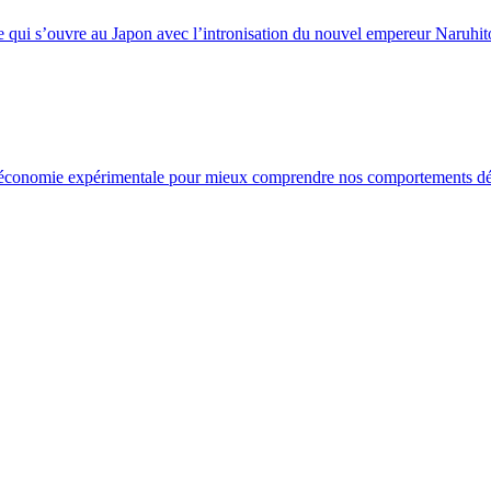
ui s’ouvre au Japon avec l’intronisation du nouvel empereur Naruhito. 
de l’économie expérimentale pour mieux comprendre nos comportements dé