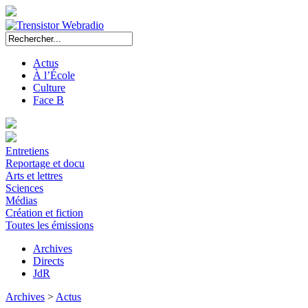
Actus
À l’École
Culture
Face B
Entretiens
Reportage et docu
Arts et lettres
Sciences
Médias
Création et fiction
Toutes les émissions
Archives
Directs
JdR
Archives
>
Actus