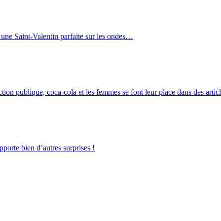
 une Saint-Valentin parfaite sur les ondes…
tion publique, coca-cola et les femmes se font leur place dans des artic
pporte bien d’autres surprises !