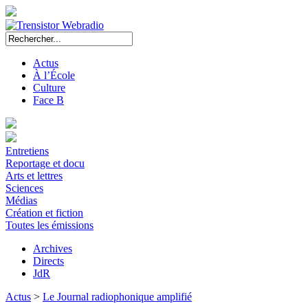
Actus
À l’École
Culture
Face B
Entretiens
Reportage et docu
Arts et lettres
Sciences
Médias
Création et fiction
Toutes les émissions
Archives
Directs
JdR
Actus
>
Le Journal radiophonique amplifié