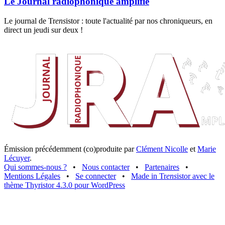
Le Journal radiophonique amplifié
Le journal de Tr
ens
istor : toute l'actualité par nos chroniqueurs, en
direct un jeudi sur deux !
Émission précédemment (co)produite par
Clément Nicolle
et
Marie
Lécuyer
.
Qui sommes-nous ?
•
Nous contacter
•
Partenaires
•
Mentions Légales
•
Se connecter
•
Made in Tr
ens
istor avec le
thème Thyristor 4.3.0 pour WordPress