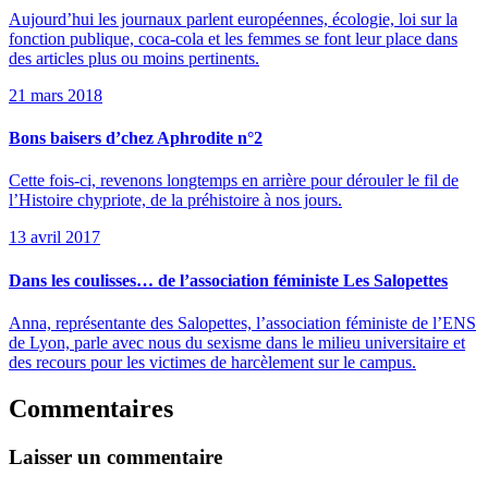
Aujourd’hui les journaux parlent européennes, écologie, loi sur la
fonction publique, coca-cola et les femmes se font leur place dans
des articles plus ou moins pertinents.
21 mars 2018
Bons baisers d’chez Aphrodite n°2
Cette fois-ci, revenons longtemps en arrière pour dérouler le fil de
l’Histoire chypriote, de la préhistoire à nos jours.
13 avril 2017
Dans les coulisses… de l’association féministe Les Salopettes
Anna, représentante des Salopettes, l’association féministe de l’ENS
de Lyon, parle avec nous du sexisme dans le milieu universitaire et
des recours pour les victimes de harcèlement sur le campus.
Commentaires
Laisser un commentaire