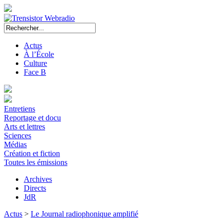
Actus
À l’École
Culture
Face B
Entretiens
Reportage et docu
Arts et lettres
Sciences
Médias
Création et fiction
Toutes les émissions
Archives
Directs
JdR
Actus
>
Le Journal radiophonique amplifié