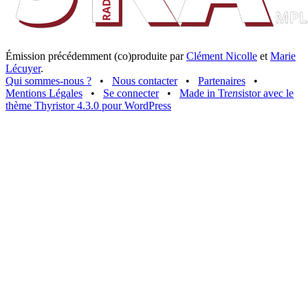
Émission précédemment (co)produite par
Clément Nicolle
et
Marie
Lécuyer
.
Qui sommes-nous ?
•
Nous contacter
•
Partenaires
•
Mentions Légales
•
Se connecter
•
Made in Tr
ens
istor avec le
thème Thyristor 4.3.0 pour WordPress