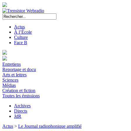
Actus
À l’École
Culture
Face B
Entretiens
Reportage et docu
Arts et lettres
Sciences
Médias
Création et fiction
Toutes les émissions
Archives
Directs
JdR
Actus
>
Le Journal radiophonique amplifié