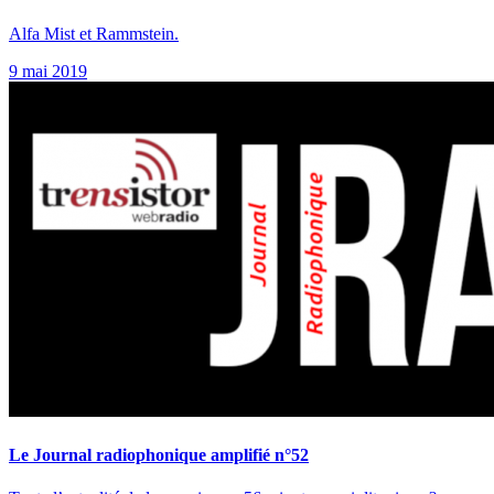
Alfa Mist et Rammstein.
9 mai 2019
Le Journal radiophonique amplifié n°52