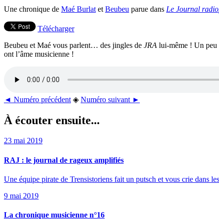
Une chronique de
Maé Burlat
et
Beubeu
parue dans
Le Journal radio
Télécharger
Beubeu et Maé vous parlent… des jingles de
JRA
lui-même ! Un peu d
ont l’âme musicienne !
◄ Numéro précédent
◈
Numéro suivant ►
À écouter ensuite...
23 mai 2019
RAJ : le journal de rageux amplifiés
Une équipe pirate de Trensistoriens fait un putsch et vous crie dans les 
9 mai 2019
La chronique musicienne n°16