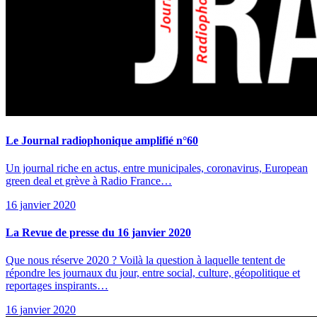
Le Journal radiophonique amplifié n°60
Un journal riche en actus, entre municipales, coronavirus, European
green deal et grève à Radio France…
16 janvier 2020
La Revue de presse du 16 janvier 2020
Que nous réserve 2020 ? Voilà la question à laquelle tentent de
répondre les journaux du jour, entre social, culture, géopolitique et
reportages inspirants…
16 janvier 2020