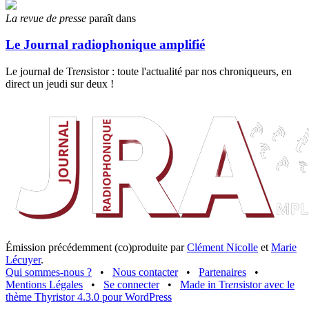
La revue de presse
paraît dans
Le Journal radiophonique amplifié
Le journal de Tr
ens
istor : toute l'actualité par nos chroniqueurs, en
direct un jeudi sur deux !
Émission précédemment (co)produite par
Clément Nicolle
et
Marie
Lécuyer
.
Qui sommes-nous ?
•
Nous contacter
•
Partenaires
•
Mentions Légales
•
Se connecter
•
Made in Tr
ens
istor avec le
thème Thyristor 4.3.0 pour WordPress