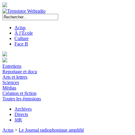
Actus
À l’École
Culture
Face B
Entretiens
Reportage et docu
Arts et lettres
Sciences
Médias
Création et fiction
Toutes les émissions
Archives
Directs
JdR
Actus
>
Le Journal radiophonique amplifié