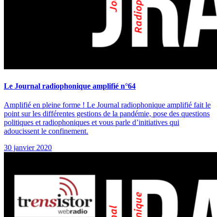
Le Journal radiophonique amplifié n°64
Amplifié en pleine forme ! Le Journal radiophonique amplifié fait le
point sur les différentes gestions de la pandémie, pose des questions
politiques et radiophoniques et vous parle d’initiatives qui
adoucissent le confinement.
30 janvier 2020