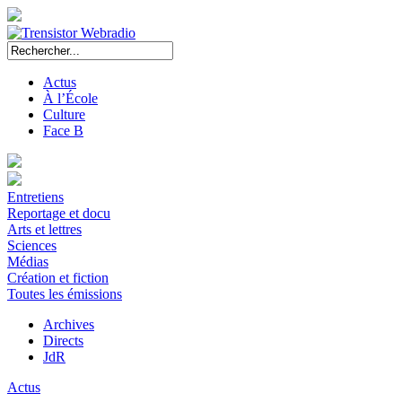
Actus
À l’École
Culture
Face B
Entretiens
Reportage et docu
Arts et lettres
Sciences
Médias
Création et fiction
Toutes les émissions
Archives
Directs
JdR
Actus