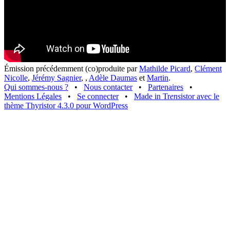
Émission précédemment (co)produite par
Mathilde Picard
,
Clément
Nicolle
,
Jérémy Sagnier
,
,
Adèle Daumas
et
Martin
.
Qui sommes-nous ?
•
Nous contacter
•
Partenaires
•
Mentions Légales
•
Se connecter
•
Made in Tr
ens
istor avec le
thème Thyristor 4.3.0 pour WordPress