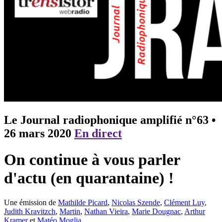
Le Journal radiophonique amplifié n°63
•
26 mars 2020
En direct
On continue à vous parler
d'actu (en quarantaine) !
Une émission de
Mathilde Picard
,
Nicolas Szende
,
Clément Luy
,
Judith Kravitzch
,
Martin
,
Nathan Vieira
,
Marie Dougnac
,
Arthur
Kramer
et
Matéo Moglia
.