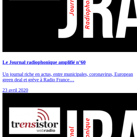
Le Journal radiophonique amplifié n°60
Un journal riche en actus, entre municipales, coronavirus, European
green deal et grève à Radio France…
23 avril 2020