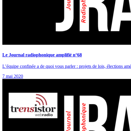
Le Journal radiophonique amplifié n°68
L’équipe confinée a de quoi vous parler : projets de lois, élections amér
7 mai 2020