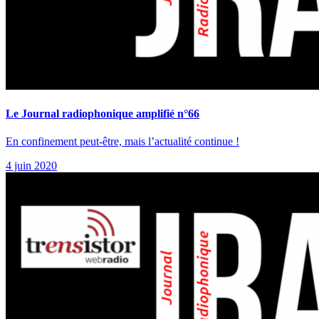
Le Journal radiophonique amplifié n°66
En confinement peut-être, mais l’actualité continue !
4 juin 2020