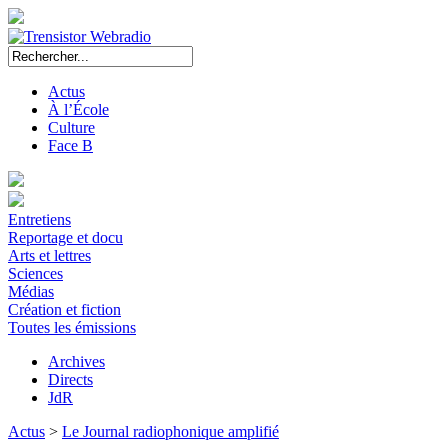
Actus
À l’École
Culture
Face B
Entretiens
Reportage et docu
Arts et lettres
Sciences
Médias
Création et fiction
Toutes les émissions
Archives
Directs
JdR
Actus
>
Le Journal radiophonique amplifié