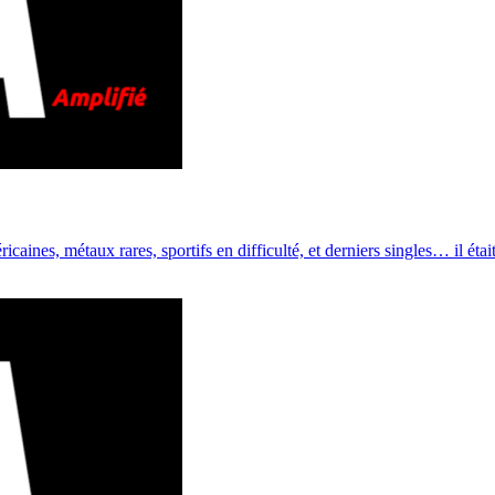
icaines, métaux rares, sportifs en difficulté, et derniers singles… il éta