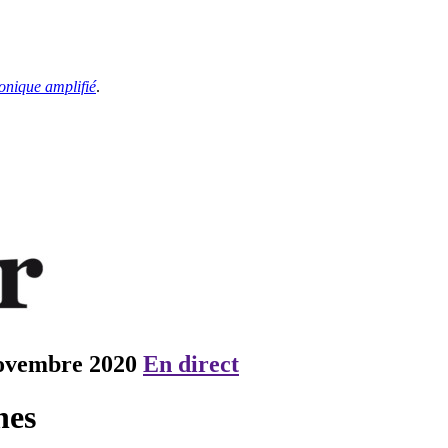
onique amplifié
.
ovembre 2020
En direct
nes