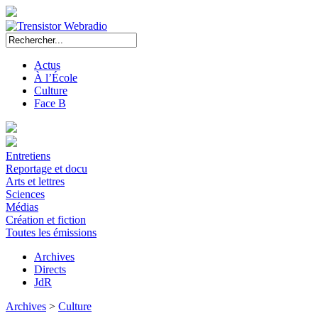
Actus
À l’École
Culture
Face B
Entretiens
Reportage et docu
Arts et lettres
Sciences
Médias
Création et fiction
Toutes les émissions
Archives
Directs
JdR
Archives
>
Culture