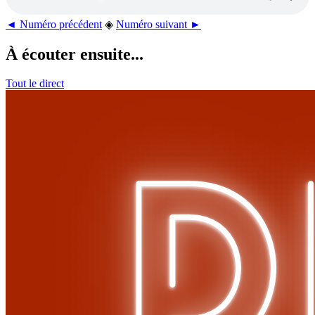
◄ Numéro précédent
◈
Numéro suivant ►
À écouter ensuite...
Tout le direct