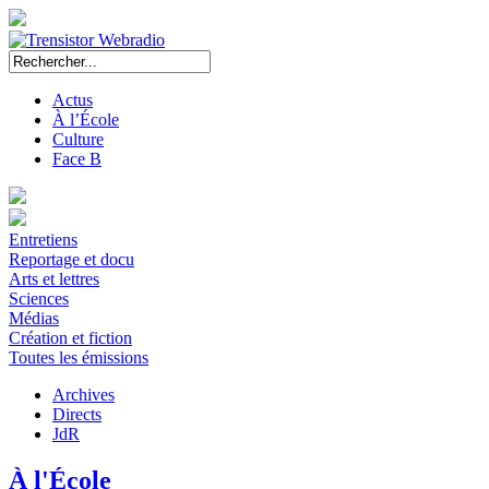
Actus
À l’École
Culture
Face B
Entretiens
Reportage et docu
Arts et lettres
Sciences
Médias
Création et fiction
Toutes les émissions
Archives
Directs
JdR
À l'École