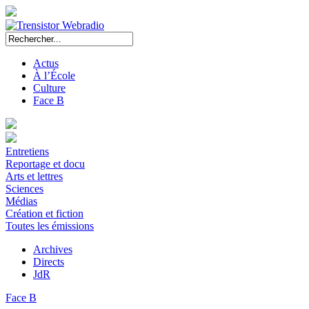
Actus
À l’École
Culture
Face B
Entretiens
Reportage et docu
Arts et lettres
Sciences
Médias
Création et fiction
Toutes les émissions
Archives
Directs
JdR
Face B