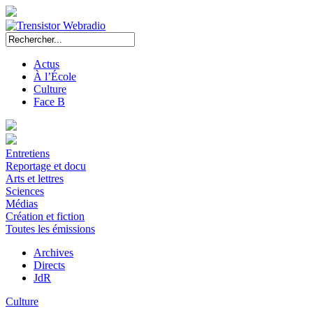
Actus
À l’École
Culture
Face B
Entretiens
Reportage et docu
Arts et lettres
Sciences
Médias
Création et fiction
Toutes les émissions
Archives
Directs
JdR
Culture