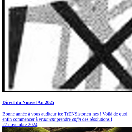
Direct du Nouvel An 2025
Bonne année à vous auditeur·ice TrENSistorien·nes ! Voilà de quoi
enfin commencer à
vraiment
prendre
enfin
des résolutions !
27 novembre 2024