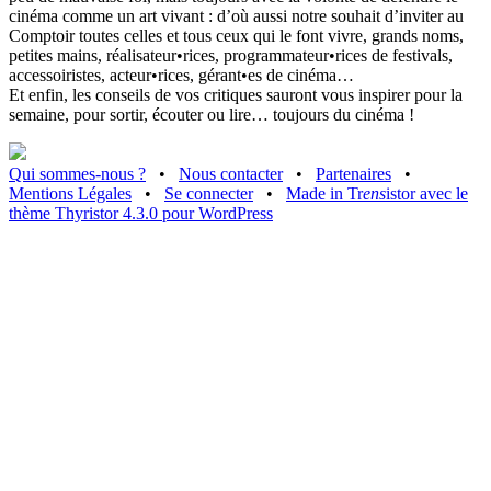
cinéma comme un art vivant : d’où aussi notre souhait d’inviter au
Comptoir toutes celles et tous ceux qui le font vivre, grands noms,
petites mains, réalisateur•rices, programmateur•rices de festivals,
accessoiristes, acteur•rices, gérant•es de cinéma…
Et enfin, les conseils de vos critiques sauront vous inspirer pour la
semaine, pour sortir, écouter ou lire… toujours du cinéma !
Qui sommes-nous ?
•
Nous contacter
•
Partenaires
•
Mentions Légales
•
Se connecter
•
Made in Tr
ens
istor avec le
thème Thyristor 4.3.0 pour WordPress