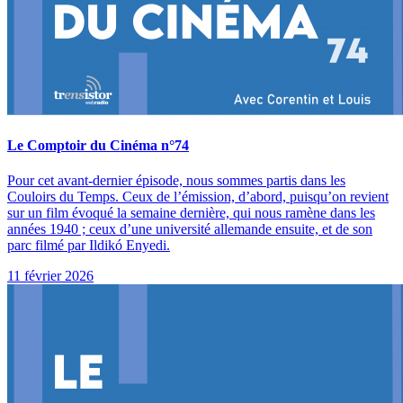
Le Comptoir du Cinéma n°74
Pour cet avant-dernier épisode, nous sommes partis dans les
Couloirs du Temps. Ceux de l’émission, d’abord, puisqu’on revient
sur un film évoqué la semaine dernière, qui nous ramène dans les
années 1940 ; ceux d’une université allemande ensuite, et de son
parc filmé par Ildikó Enyedi.
11 février 2026