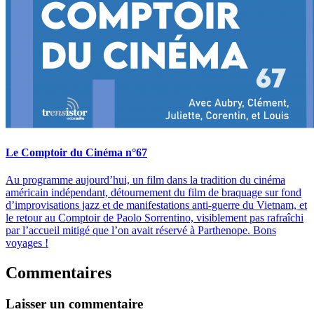
Le Comptoir du Cinéma n°67
Au programme aujourd’hui, un film dans la tradition du cinéma
américain indépendant, détournement du film de braquage sur fond
d’improvisations jazz et de manifestations anti-guerre du Vietnam, et
le retour au Comptoir de Paolo Sorrentino, visiblement pas rafraîchi
par l’accueil mitigé que l’on avait réservé à Parthenope. Bons
voyages !
Commentaires
Laisser un commentaire