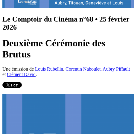
Le Comptoir du Cinéma n°68
•
25 février
2026
Deuxième Cérémonie des
Brutus
Une émission de
Louis Rubellin
,
Corentin Naboulet
,
Aubry Piffault
et
Clément David
.