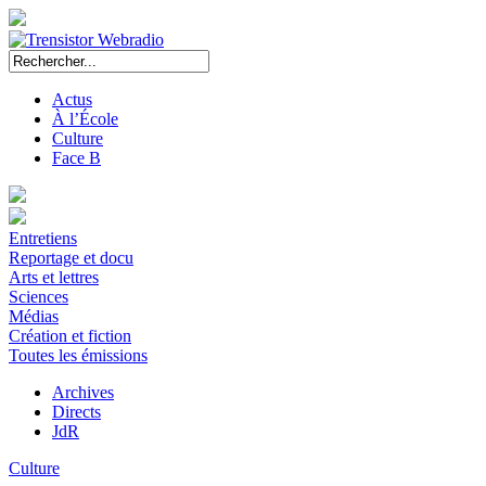
Actus
À l’École
Culture
Face B
Entretiens
Reportage et docu
Arts et lettres
Sciences
Médias
Création et fiction
Toutes les émissions
Archives
Directs
JdR
Culture