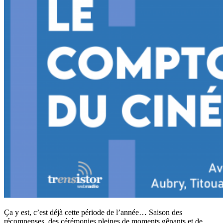
Ça y est, c’est déjà cette période de l’année… Saison des
récompenses, des cérémonies pleines de moments gênants et de