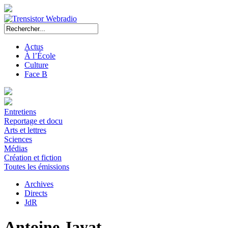
Actus
À l’École
Culture
Face B
Entretiens
Reportage et docu
Arts et lettres
Sciences
Médias
Création et fiction
Toutes les émissions
Archives
Directs
JdR
Antoine Jayat