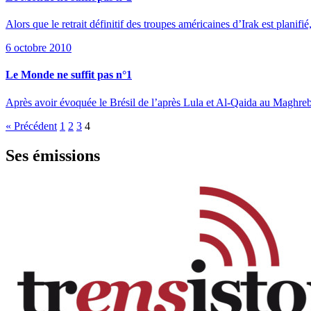
Alors que le retrait définitif des troupes américaines d’Irak est planif
6 octobre 2010
Le Monde ne suffit pas n°1
Après avoir évoquée le Brésil de l’après Lula et Al-Qaida au Maghre
« Précédent
1
2
3
4
Ses émissions