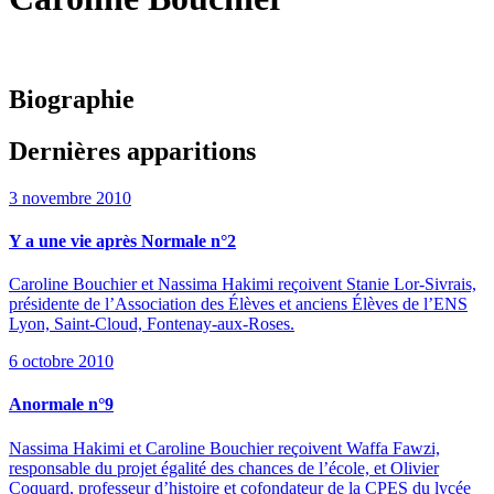
Biographie
Dernières apparitions
3 novembre 2010
Y a une vie après Normale n°2
Caroline Bouchier et Nassima Hakimi reçoivent Stanie Lor-Sivrais,
présidente de l’Association des Élèves et anciens Élèves de l’ENS
Lyon, Saint-Cloud, Fontenay-aux-Roses.
6 octobre 2010
Anormale n°9
Nassima Hakimi et Caroline Bouchier reçoivent Waffa Fawzi,
responsable du projet égalité des chances de l’école, et Olivier
Coquard, professeur d’histoire et cofondateur de la CPES du lycée