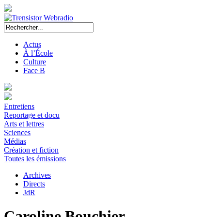
Actus
À l’École
Culture
Face B
Entretiens
Reportage et docu
Arts et lettres
Sciences
Médias
Création et fiction
Toutes les émissions
Archives
Directs
JdR
Caroline Bouchier