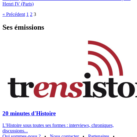
Henri IV (Paris)
« Précédent
1
2
3
Ses émissions
20 minutes d'Histoire
L'Histoire sous toutes ses formes : interviews, chroniques,
discussions...
Qui sommes-nous ?
•
Nous contacter
•
Partenaires
•