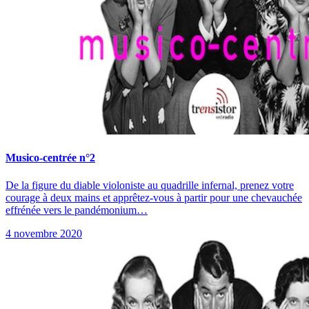
Musico-centrée n°2
De la figure du diable violoniste au quadrille infernal, prenez votre
courage à deux mains et apprêtez-vous à partir pour une chevauchée
effrénée vers le pandémonium…
4 novembre 2020