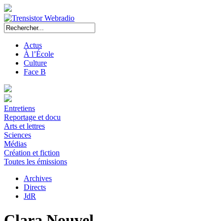
Actus
À l’École
Culture
Face B
Entretiens
Reportage et docu
Arts et lettres
Sciences
Médias
Création et fiction
Toutes les émissions
Archives
Directs
JdR
Clara Nouvel