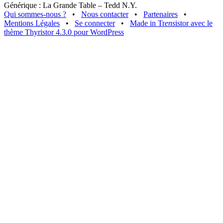
Générique : La Grande Table – Tedd N.Y.
Qui sommes-nous ?
•
Nous contacter
•
Partenaires
•
Mentions Légales
•
Se connecter
•
Made in Tr
ens
istor avec le
thème Thyristor 4.3.0 pour WordPress