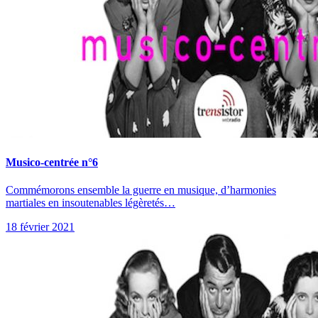
Musico-centrée n°6
Commémorons ensemble la guerre en musique, d’harmonies
martiales en insoutenables légèretés…
18 février 2021