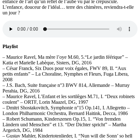
enfance de l’art qu’un reflet de l’aube vu par le crépuscule.
L’enfance, douceur de l’idéal… terre des chimères, reviendra-t-elle
un jour ?
Playlist
– Maurice Ravel, Ma mère l’oye M.60, 5.“Le jardin féérique” –
Katia et Marielle Labèque, Sisters, DG, 2016
– César Franck, Six Duos pour voix égales, FWV 89, II. “Aux
petits enfants” – La Choraline, Nymphes et Fleurs, Fuga Libera,
2008
– J.S. Bach, Suite française n°3 BWV 814, Allemande – Murray
Perahia, DG, 2016
– Maurice Ravel, L’Enfant et les sortilèges M.71, I. “Deux robinets
coulent” – ORTF, Lorin Maazel, DG, 1997
– Dmitri Shostakovitch, Symphonie n°15 Op.141, I. Allegretto –
London Philharmonic Orchestra, Bernard Haitink, Decca, 1986
– Robert Schumann, Kinderszenen Op.15, 1. “Von fremden
Ländern und Menschen” et 13. “Der Dichter spricht” – Martha
Argerich, DG, 1984
– Gustav Mahler, Kindertotenlieder, I. “Nun will die Sonn’ so hell