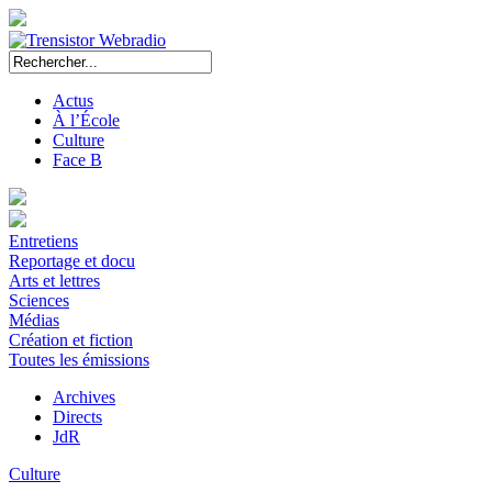
Actus
À l’École
Culture
Face B
Entretiens
Reportage et docu
Arts et lettres
Sciences
Médias
Création et fiction
Toutes les émissions
Archives
Directs
JdR
Culture