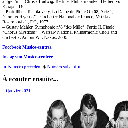
aufgeh’n” – Christa Ludwig, Berliner Philharmoniker, Herbert von
Karajan, DG
– Piotr Illitch Tchaïkovsky, La Dame de Pique Op.68, Acte 1,
“Gori, gori yasno” – Orchestre National de France, Mstislav
Rostropovitch, DG, 1977
– Gustav Mahler, Symphonie n°8 “des Mille”, Partie II, Finale,
“Chorus Mysticus” – Warsaw National Philharmonic Choir and
Orchestra, Antoni Wit, Naxos, 2006
Facebook Musico-centrée
Instagram Musico-centrée
◄ Numéro précédent
◈
Numéro suivant ►
À écouter ensuite...
20 janvier 2021