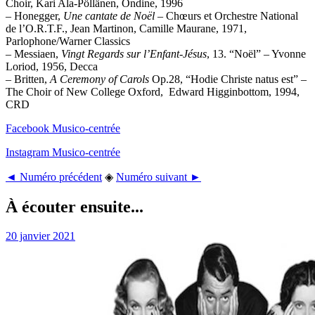
Choir, Kari Ala-Pöllänen, Ondine, 1996
– Honegger,
Une cantate de Noël
– Chœurs et Orchestre National
de l’O.R.T.F., Jean Martinon, Camille Maurane, 1971,
Parlophone/Warner Classics
– Messiaen,
Vingt Regards sur l’Enfant-Jésus
, 13. “Noël” – Yvonne
Loriod, 1956, Decca
– Britten,
A Ceremony of Carols
Op.28, “Hodie Christe natus est” –
The Choir of New College Oxford, Edward Higginbottom, 1994,
CRD
Facebook Musico-centrée
Instagram Musico-centrée
◄ Numéro précédent
◈
Numéro suivant ►
À écouter ensuite...
20 janvier 2021