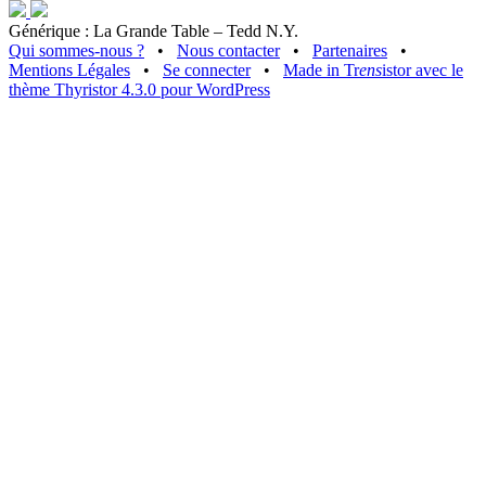
Générique : La Grande Table – Tedd N.Y.
Qui sommes-nous ?
•
Nous contacter
•
Partenaires
•
Mentions Légales
•
Se connecter
•
Made in Tr
ens
istor avec le
thème Thyristor 4.3.0 pour WordPress