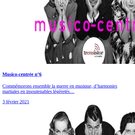
Musico-centrée n°6
Commémorons ensemble la guerre en musique, d’harmonies
martiales en insoutenables légèretés…
3 février 2021