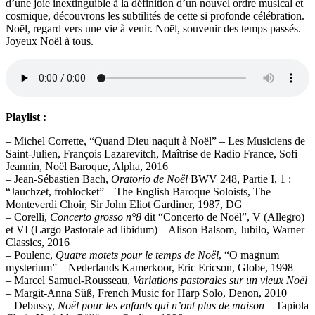
d’une joie inextinguible à la définition d’un nouvel ordre musical et
cosmique, découvrons les subtilités de cette si profonde célébration.
Noël, regard vers une vie à venir. Noël, souvenir des temps passés.
Joyeux Noël à tous.
Playlist :
– Michel Corrette, “Quand Dieu naquit à Noël” – Les Musiciens de
Saint-Julien, François Lazarevitch, Maîtrise de Radio France, Sofi
Jeannin, Noël Baroque, Alpha, 2016
– Jean-Sébastien Bach,
Oratorio de Noël
BWV 248, Partie I, 1 :
“Jauchzet, frohlocket” – The English Baroque Soloists, The
Monteverdi Choir, Sir John Eliot Gardiner, 1987, DG
– Corelli,
Concerto grosso n°8
dit “Concerto de Noël”, V (Allegro)
et VI (Largo Pastorale ad libidum) – Alison Balsom, Jubilo, Warner
Classics, 2016
– Poulenc,
Quatre motets pour le temps de Noël
, “O magnum
mysterium” – Nederlands Kamerkoor, Eric Ericson, Globe, 1998
– Marcel Samuel-Rousseau,
Variations pastorales sur un vieux Noël
– Margit-Anna Süß, French Music for Harp Solo, Denon, 2010
– Debussy,
Noël pour les enfants qui n’ont plus de maison
– Tapiola