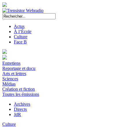
Actus
À l’École
Culture
Face B
Entretiens
Reportage et docu
Arts et lettres
Sciences
Médias
Création et fiction
Toutes les émissions
Archives
Directs
JdR
Culture