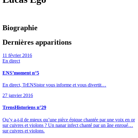
Biographie
Dernières apparitions
11 février 2016
En direct
ENS’moment n°5
En direct, TrENSistor vous informe et vous divertit…
27 janvier 2016
TrensHistoriens n°29
Qu’y a-t-il de mieux qu’une pièce épique chantée par une voix en or
sur cuivres et violons ? Un nanar infect chanté par un âne enroué…
sur cuivres et violons.