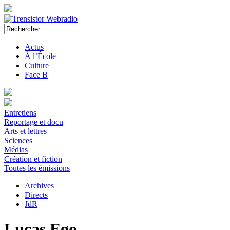
Actus
À l’École
Culture
Face B
Entretiens
Reportage et docu
Arts et lettres
Sciences
Médias
Création et fiction
Toutes les émissions
Archives
Directs
JdR
Lucas Ego