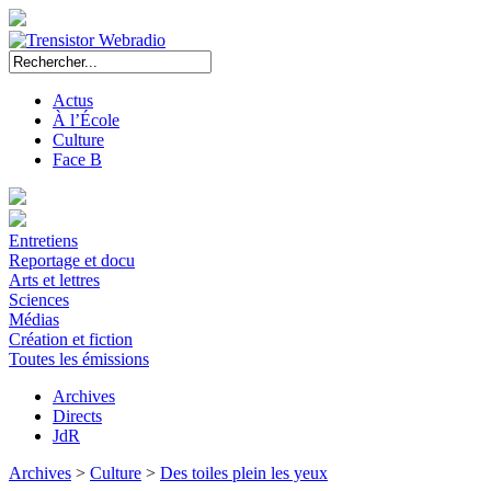
Actus
À l’École
Culture
Face B
Entretiens
Reportage et docu
Arts et lettres
Sciences
Médias
Création et fiction
Toutes les émissions
Archives
Directs
JdR
Archives
>
Culture
>
Des toiles plein les yeux