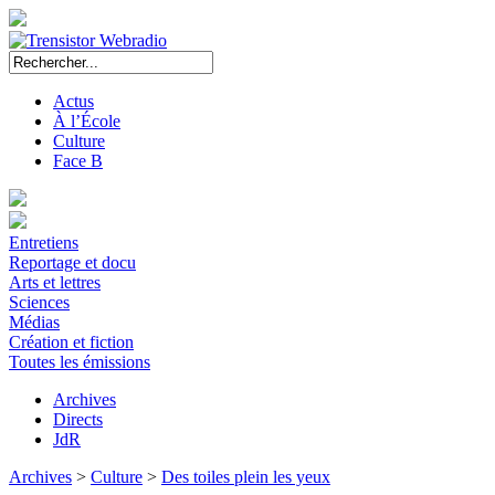
Actus
À l’École
Culture
Face B
Entretiens
Reportage et docu
Arts et lettres
Sciences
Médias
Création et fiction
Toutes les émissions
Archives
Directs
JdR
Archives
>
Culture
>
Des toiles plein les yeux