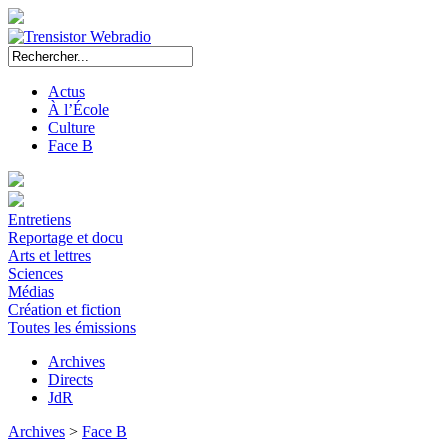
Actus
À l’École
Culture
Face B
Entretiens
Reportage et docu
Arts et lettres
Sciences
Médias
Création et fiction
Toutes les émissions
Archives
Directs
JdR
Archives
>
Face B