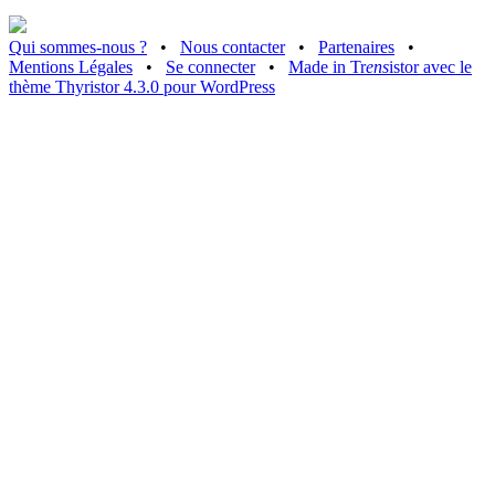
Qui sommes-nous ?
•
Nous contacter
•
Partenaires
•
Mentions Légales
•
Se connecter
•
Made in Tr
ens
istor avec le
thème Thyristor 4.3.0 pour WordPress