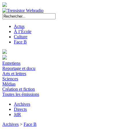
Actus
À l’École
Culture
Face B
Entretiens
Reportage et docu
Arts et lettres
Sciences
Médias
Création et fiction
Toutes les émissions
Archives
Directs
JdR
Archives
>
Face B