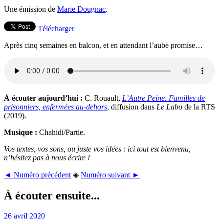
Une émission de
Marie Dougnac
.
Télécharger
Après cinq semaines en balcon, et en attendant l’aube promise…
À écouter aujourd’hui :
C. Rouault,
L’Autre Peine. Familles de
prisonniers, enfermées au-dehors
, diffusion dans
Le Labo
de la RTS
(2019).
Musique :
Chahidi/Partie.
Vos textes, vos sons, ou juste vos idées : ici tout est bienvenu,
n’hésitez pas à nous écrire !
◄ Numéro précédent
◈
Numéro suivant ►
À écouter ensuite...
26 avril 2020