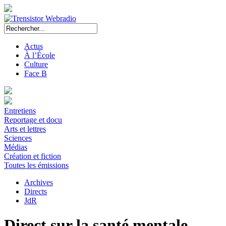
Actus
À l’École
Culture
Face B
Entretiens
Reportage et docu
Arts et lettres
Sciences
Médias
Création et fiction
Toutes les émissions
Archives
Directs
JdR
Direct sur la santé mentale