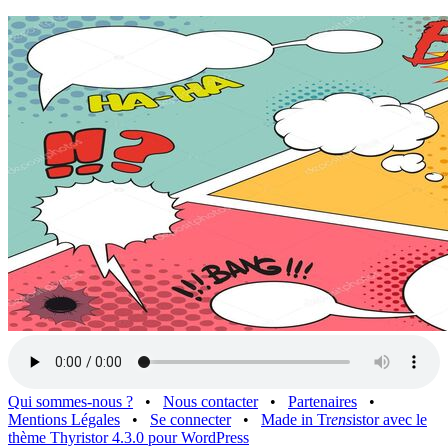
Qui sommes-nous ?
•
Nous contacter
•
Partenaires
•
Mentions Légales
•
Se connecter
•
Made in Tr
ens
istor avec le
thème Thyristor 4.3.0 pour WordPress