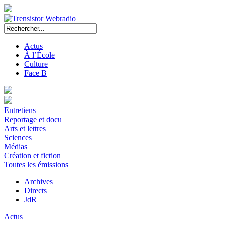
Actus
À l’École
Culture
Face B
Entretiens
Reportage et docu
Arts et lettres
Sciences
Médias
Création et fiction
Toutes les émissions
Archives
Directs
JdR
Actus