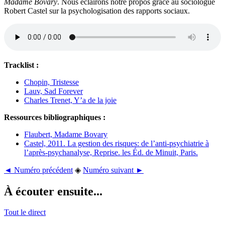
Madame Bovary
. Nous éclairons notre propos grâce au sociologue
Robert Castel sur la psychologisation des rapports sociaux.
Tracklist :
Chopin, Tristesse
Lauv, Sad Forever
Charles Trenet, Y’a de la joie
Ressources bibliographiques :
Flaubert, Madame Bovary
Castel, 2011. La gestion des risques: de l’anti-psychiatrie à
l’après-psychanalyse, Reprise. les Éd. de Minuit, Paris.
◄ Numéro précédent
◈
Numéro suivant ►
À écouter ensuite...
Tout le direct