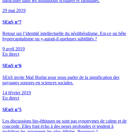
particulier dans les institutions scolaires et familiales.
29 mai 2019
SEnS n°7
Retour sur l’identité intellectuelle du néolibéralisme. Est-ce un bête
hypercapitalisme ou y-aurait-il quelques subtilités ?
9 avril 2019
En direct
SEnS n°6
SEnS invite Maé Burlat pour nous parler de la signification des
paysages sonores en sciences sociales.
14 février 2019
En direct
SEnS n°5
Les discussions bio-éthiques ne sont pas synonymes de calme et de
concorde. Elles font écho à des peurs profondes et tendent à
mobiliser les arguments les plus débiles. Pourquoi ?