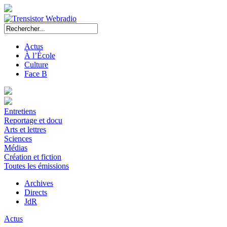
Actus
À l’École
Culture
Face B
Entretiens
Reportage et docu
Arts et lettres
Sciences
Médias
Création et fiction
Toutes les émissions
Archives
Directs
JdR
Actus