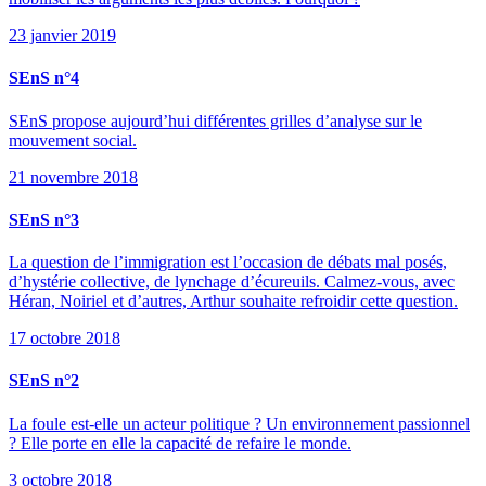
23 janvier 2019
SEnS n°4
SEnS propose aujourd’hui différentes grilles d’analyse sur le
mouvement social.
21 novembre 2018
SEnS n°3
La question de l’immigration est l’occasion de débats mal posés,
d’hystérie collective, de lynchage d’écureuils. Calmez-vous, avec
Héran, Noiriel et d’autres, Arthur souhaite refroidir cette question.
17 octobre 2018
SEnS n°2
La foule est-elle un acteur politique ? Un environnement passionnel
? Elle porte en elle la capacité de refaire le monde.
3 octobre 2018