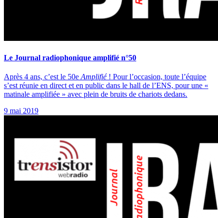
Le Journal radiophonique amplifié n°50
Après 4 ans, c’est le 50e
Amplifié
! Pour l’occasion, toute l’équipe
s’est réunie en direct et en public dans le hall de l’ENS, pour une «
matinale amplifiée » avec plein de bruits de chariots dedans.
9 mai 2019