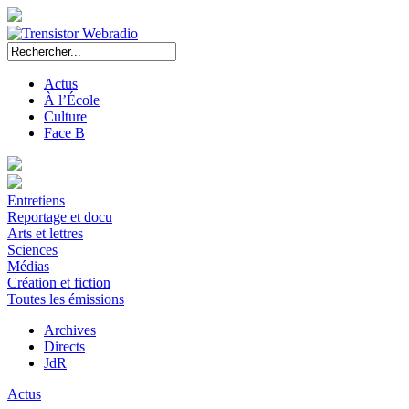
Actus
À l’École
Culture
Face B
Entretiens
Reportage et docu
Arts et lettres
Sciences
Médias
Création et fiction
Toutes les émissions
Archives
Directs
JdR
Actus