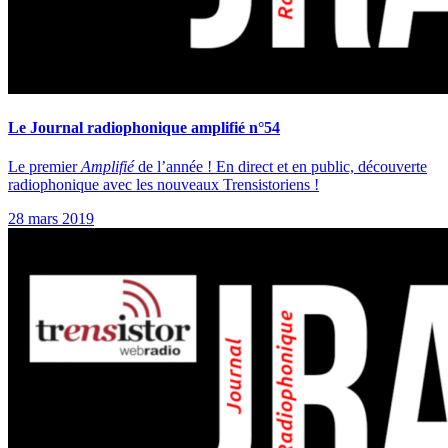
Le Journal radiophonique amplifié n°54
Le premier
Amplifié
de l’année ! En direct et en public, découverte
radiophonique avec les nouveaux Trensistoriens !
28 mars 2019