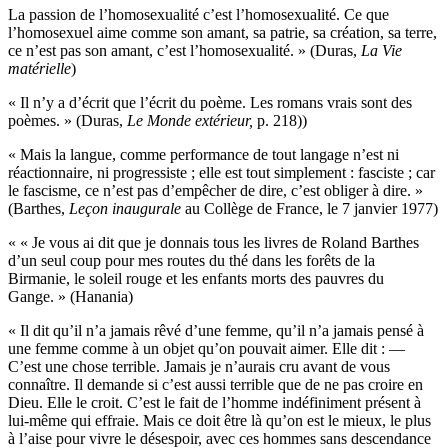
La passion de l’homosexualité c’est l’homosexualité. Ce que
l’homosexuel aime comme son amant, sa patrie, sa création, sa terre,
ce n’est pas son amant, c’est l’homosexualité. » (Duras,
La Vie
matérielle
)
« Il n’y a d’écrit que l’écrit du poème. Les romans vrais sont des
poèmes. » (Duras,
Le
M
onde extérieur
,
p. 218))
« Mais la langue, comme performance de tout langage n’est ni
réactionnaire, ni progressiste ; elle est tout simplement : fasciste ; car
le fascisme, ce n’est pas d’empêcher de dire, c’est obliger à dire. »
(Barthes,
Leçon inaugurale
au Collège de France, le 7 janvier 1977)
« « Je vous ai dit que je donnais tous les livres de Roland Barthes
d’un seul coup pour mes routes du thé dans les forêts de la
Birmanie, le soleil rouge et les enfants morts des pauvres du
Gange. » (Hanania)
« Il dit qu’il n’a jamais rêvé d’une femme, qu’il n’a jamais pensé à
une femme comme à un objet qu’on pouvait aimer. Elle dit : —
C’est une chose terrible. Jamais je n’aurais cru avant de vous
connaître. Il demande si c’est aussi terrible que de ne pas croire en
Dieu. Elle le croit. C’est le fait de l’homme indéfiniment présent à
lui-même qui effraie. Mais ce doit être là qu’on est le mieux, le plus
à l’aise pour vivre le désespoir, avec ces hommes sans descendance