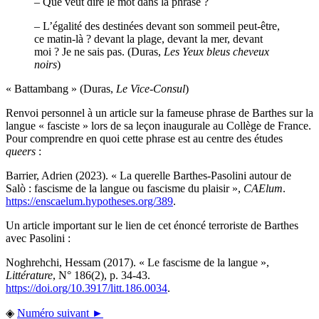
– Que veut dire le mot dans la phrase ?
– L’égalité des destinées devant son sommeil peut-être,
ce matin-là ? devant la plage, devant la mer, devant
moi ? Je ne sais pas. (Duras,
Les Yeux bleus cheveux
noirs
)
« Battambang » (Duras,
Le Vice-Consul
)
Renvoi personnel à un article sur la fameuse phrase de Barthes sur la
langue « fasciste » lors de sa leçon inaugurale au Collège de France.
Pour comprendre en quoi cette phrase est au centre des études
queers
:
Barrier, Adrien (2023). « La querelle Barthes-Pasolini autour de
Salò : fascisme de la langue ou fascisme du plaisir »,
CAElum
.
https://enscaelum.hypotheses.org/389
.
Un article important sur le lien de cet énoncé terroriste de Barthes
avec Pasolini :
Noghrehchi, Hessam (2017). « Le fascisme de la langue »,
Littérature
, N° 186(2), p. 34-43.
https://doi.org/10.3917/litt.186.0034
.
◈
Numéro suivant ►