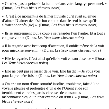
« Ce n’est pas la peine de la traduire dans votre langage personnel. »
(Duras,
Les Yeux bleus cheveux noirs
)
« C’est à ce moment-là de la mer fluviale qu’il avait eu envie
d’aimer. D’aimer de désir fou comme dans le seul baiser qu’ils
s’étaient donnés [
sic
] ». (Duras,
Les Yeux bleus cheveux noirs
)
« Ils se surprennent tout à coup à se regarder l’un l’autre. Et à tout à
coup se voir. » (Duras,
Les Yeux bleus cheveux noirs
)
« Il la regarde avec beaucoup d’attention, il oublie même de la voir
pour mieux se souvenir. » (Duras,
Les Yeux bleus cheveux noirs
)
« Elle le regarde. C’est ainsi qu’elle le voit en son absence » (Duras,
Les Yeux bleus cheveux noirs
)
« Elle ne peut pas se lasser de le voir. Elle lui dit : – Je vous voir
pour la première fois. » (Duras,
Les Yeux bleus cheveux noirs
)
« On crie un nom d’une sonorité insolite, troublante, faite d’une
voyelle pleurée et prolongée d’un
a
de l’Orient et de son
tremblement entre les parois vitreuses de consonnes
méconnaissables, d’un
t
par exemple ou d’un
l
. » (Duras,
Les Yeux
bleus cheveux noirs
)