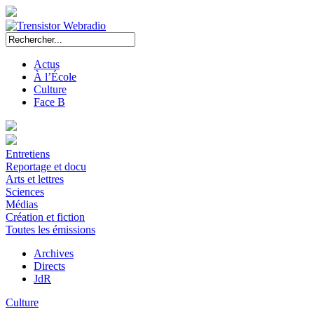
Actus
À l’École
Culture
Face B
Entretiens
Reportage et docu
Arts et lettres
Sciences
Médias
Création et fiction
Toutes les émissions
Archives
Directs
JdR
Culture