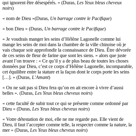
qui ignorent être désespérés. » (Duras,
Les Yeux bleus cheveux
noirs
)
« nom de Dieu »(Duras,
Un barrage contre le Pac
i
fique
)
« bon Dieu » (Duras,
Un barrage contre le Pac
i
fique
)
« Je voudrais manger les seins d’Hélène Lagonelle comme lui
mange les seins de moi dans la chambre de la ville chinoise où je
vais chaque soir approfondir la connaissance de Dieu. Être dévorée
de ces seins de fleur de farine que sont les siens. » alors que juste
avant l’on trouve : « Ce qu’il y a de plus beau de toutes les choses
données par Dieu, c’est ce corps d’Hélène Lagonelle, incomparable,
cet équilibre entre la stature et la façon dont le corps porte les seins
[…]. » (Duras,
L’
Amant
)
« On ne sait pas si Dieu fera qu’on en ait encore à vivre d’aussi
belles ». (Duras,
Les Yeux bleus cheveux noirs
)
« cette faculté de subir tout ce qui se présente comme ordonné par
Dieu » (Duras,
Les Yeux bleus cheveux noirs
)
« Votre détestation de moi, elle ne me regarde pas. Elle vient de
Dieu, il faut l’accepter comme telle, la respecter comme la nature, la
mer » (Duras,
Les Yeux bleus cheveux noirs
)