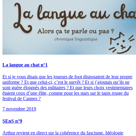
La langue au chat n°1
Et si je vous disais que les joueurs de foot disposaient de leur propre
uniforme ? Et que celui-ci, c’est le survêt ? Et si j’ajoutais qu’ils ne
sont guère éloignés des militaires ? Et que leurs choix vestimentaires
étaient ceux d’une élite, comme pour les stars sur le tapis rouge du
festival de Cannes ?
7 novembre 2019
SEnS n°9
Arthur revient en direct sur la cohérence du fascisme. Idéologie