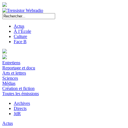
Actus
À l’École
Culture
Face B
Entretiens
Reportage et docu
Arts et lettres
Sciences
Médias
Création et fiction
Toutes les émissions
Archives
Directs
JdR
Actus