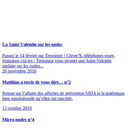
La Saint-Valentin sur les ondes
Passez le 14 février sur Trensistor ! Chron'X, téléphones roses,
émissions cul·tes : Trensistor vous promet une Saint-Valentin
parfaite sur les ondes...
26 novembre 2016
Matthias a envie de vous dire… n°2
Retour sur l’affaire des affiches de prévention SIDA et la polémique
bien nauséabonde qu’elles ont suscitée.
13 octobre 2010
Micro-ondes n°4