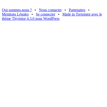
Qui sommes-nous ?
•
Nous contacter
•
Partenaires
•
Mentions Légales
•
Se connecter
•
Made in Tr
ens
istor avec le
thème Thyristor 4.3.0 pour WordPress