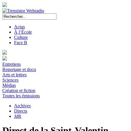
Actus
À l’École
Culture
Face B
Entretiens
Reportage et docu
Arts et lettres
Sciences
Médias
Création et fiction
Toutes les émissions
Archives
Directs
JdR
Direct de la Saint-Valentin