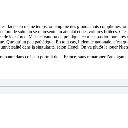
à. C’est facile en même temps, on emploie des grands mots compliqués, o
 tout de suite on se représente un attentat et des voitures brûlées. C’es
e de leur force. Mais ce vaudou en politique, ce n’est pas toujours très ef
ique. Quoiqu’un peu pathétique. En tout cas, l’identité nationale, c’est
universalité dans la singularité, selon Hegel. On va plutôt la jouer Nietz
connaître dans ce beau portrait de la France, sans remarquer l’amalgame