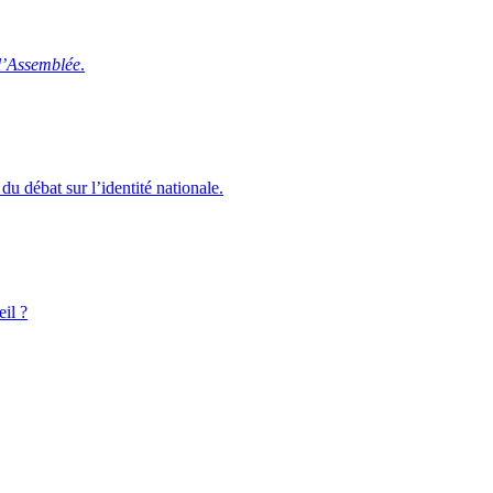
 l’Assemblée
.
u débat sur l’identité nationale.
eil ?