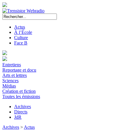
Actus
À l’École
Culture
Face B
Entretiens
Reportage et docu
Arts et lettres
Sciences
Médias
Création et fiction
Toutes les émissions
Archives
Directs
JdR
Archives
>
Actus