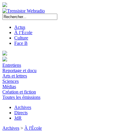
Actus
À l’École
Culture
Face B
Entretiens
Reportage et docu
Arts et lettres
Sciences
Médias
Création et fiction
Toutes les émissions
Archives
Directs
JdR
Archives
>
À l'École