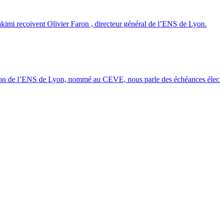
akimi reçoivent Olivier Faron , directeur général de l’ENS de Lyon.
ion de l’ENS de Lyon, nommé au CEVE, nous parle des échéances élector