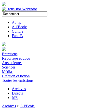
Actus
À l’École
Culture
Face B
Entretiens
Reportage et docu
Arts et lettres
Sciences
Médias
Création et fiction
Toutes les émissions
Archives
Directs
JdR
Archives
>
À l'École