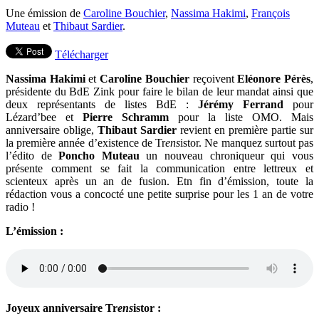
Une émission de
Caroline Bouchier
,
Nassima Hakimi
,
François
Muteau
et
Thibaut Sardier
.
Télécharger
Nassima Hakimi
et
Caroline Bouchier
reçoivent
Eléonore Pérès
,
présidente du BdE Zink pour faire le bilan de leur mandat ainsi que
deux représentants de listes BdE :
Jérémy Ferrand
pour
Lézard’bee et
Pierre Schramm
pour la liste OMO. Mais
anniversaire oblige,
Thibaut Sardier
revient en première partie sur
la première année d’existence de Tr
ens
istor. Ne manquez surtout pas
l’édito de
Poncho Muteau
un nouveau chroniqueur qui vous
présente comment se fait la communication entre lettreux et
scienteux après un an de fusion. Etn fin d’émission, toute la
rédaction vous a concocté une petite surprise pour les 1 an de votre
radio !
L’émission :
Joyeux anniversaire Tr
ens
istor :