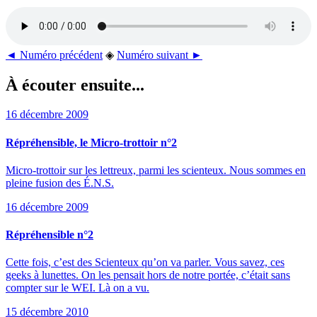
◄ Numéro précédent
◈
Numéro suivant ►
À écouter ensuite...
16 décembre 2009
Répréhensible, le Micro-trottoir n°2
Micro-trottoir sur les lettreux, parmi les scienteux. Nous sommes en
pleine fusion des É.N.S.
16 décembre 2009
Répréhensible n°2
Cette fois, c’est des Scienteux qu’on va parler. Vous savez, ces
geeks à lunettes. On les pensait hors de notre portée, c’était sans
compter sur le WEI. Là on a vu.
15 décembre 2010