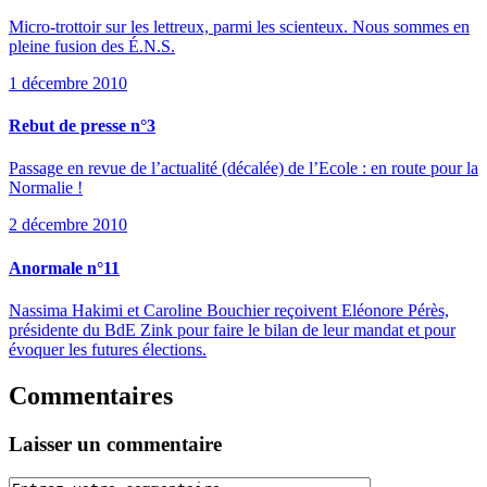
Micro-trottoir sur les lettreux, parmi les scienteux. Nous sommes en
pleine fusion des É.N.S.
1 décembre 2010
Rebut de presse n°3
Passage en revue de l’actualité (décalée) de l’Ecole : en route pour la
Normalie !
2 décembre 2010
Anormale n°11
Nassima Hakimi et Caroline Bouchier reçoivent Eléonore Pérès,
présidente du BdE Zink pour faire le bilan de leur mandat et pour
évoquer les futures élections.
Commentaires
Laisser un commentaire