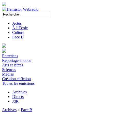
Actus
À l’École
Culture
Face B
Entretiens
Reportage et docu
Arts et lettres
Sciences
Médias
Création et fiction
Toutes les émissions
Archives
Directs
JdR
Archives
>
Face B