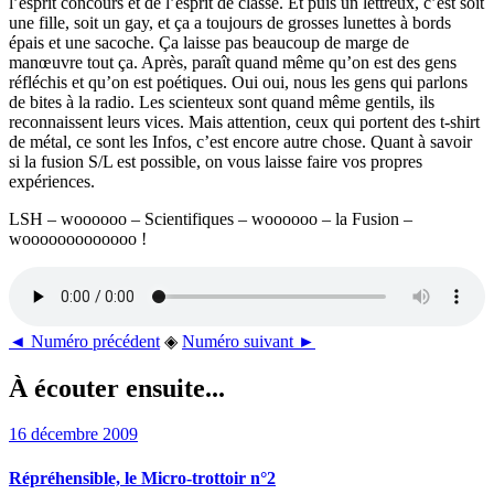
l’esprit concours et de l’esprit de classe. Et puis un lettreux, c’est soit
une fille, soit un gay, et ça a toujours de grosses lunettes à bords
épais et une sacoche. Ça laisse pas beaucoup de marge de
manœuvre tout ça. Après, paraît quand même qu’on est des gens
réfléchis et qu’on est poétiques. Oui oui, nous les gens qui parlons
de bites à la radio. Les scienteux sont quand même gentils, ils
reconnaissent leurs vices. Mais attention, ceux qui portent des t-shirt
de métal, ce sont les Infos, c’est encore autre chose. Quant à savoir
si la fusion S/L est possible, on vous laisse faire vos propres
expériences.
LSH – woooooo – Scientifiques – woooooo – la Fusion –
wooooooooooooo !
◄ Numéro précédent
◈
Numéro suivant ►
À écouter ensuite...
16 décembre 2009
Répréhensible, le Micro-trottoir n°2