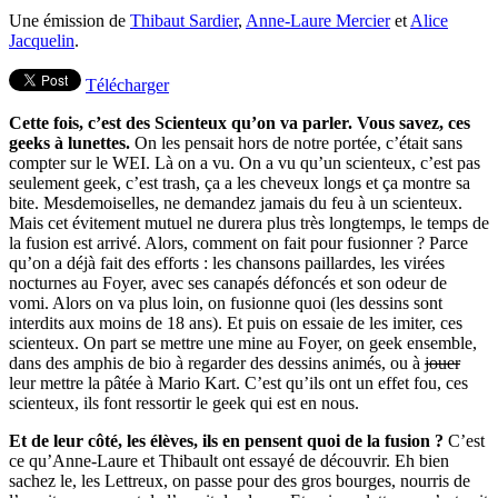
Une émission de
Thibaut Sardier
,
Anne-Laure Mercier
et
Alice
Jacquelin
.
Télécharger
Cette fois, c’est des Scienteux qu’on va parler. Vous savez, ces
geeks à lunettes.
On les pensait hors de notre portée, c’était sans
compter sur le WEI. Là on a vu. On a vu qu’un scienteux, c’est pas
seulement geek, c’est trash, ça a les cheveux longs et ça montre sa
bite. Mesdemoiselles, ne demandez jamais du feu à un scienteux.
Mais cet évitement mutuel ne durera plus très longtemps, le temps de
la fusion est arrivé. Alors, comment on fait pour fusionner ? Parce
qu’on a déjà fait des efforts : les chansons paillardes, les virées
nocturnes au Foyer, avec ses canapés défoncés et son odeur de
vomi. Alors on va plus loin, on fusionne quoi (les dessins sont
interdits aux moins de 18 ans). Et puis on essaie de les imiter, ces
scienteux. On part se mettre une mine au Foyer, on geek ensemble,
dans des amphis de bio à regarder des dessins animés, ou à
jouer
leur mettre la pâtée à Mario Kart. C’est qu’ils ont un effet fou, ces
scienteux, ils font ressortir le geek qui est en nous.
Et de leur côté, les élèves, ils en pensent quoi de la fusion ?
C’est
ce qu’Anne-Laure et Thibault ont essayé de découvrir. Eh bien
sachez le, les Lettreux, on passe pour des gros bourges, nourris de