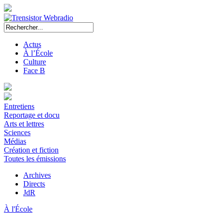
Actus
À l’École
Culture
Face B
Entretiens
Reportage et docu
Arts et lettres
Sciences
Médias
Création et fiction
Toutes les émissions
Archives
Directs
JdR
À l'École