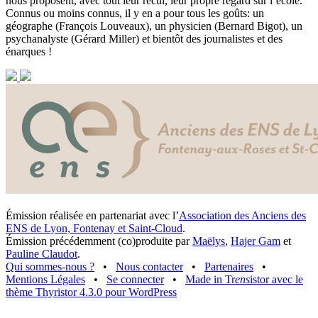
nous proposent, avec tout leur recul, leur propre regard sur l’école.
Connus ou moins connus, il y en a pour tous les goûts: un
géographe (François Louveaux), un physicien (Bernard Bigot), un
psychanalyste (Gérard Miller) et bientôt des journalistes et des
énarques !
Émission réalisée en partenariat avec l’
Association des Anciens des
ENS de Lyon, Fontenay et Saint-Cloud
.
Émission précédemment (co)produite par
Maëlys
,
Hajer Gam
et
Pauline Claudot
.
Qui sommes-nous ?
•
Nous contacter
•
Partenaires
•
Mentions Légales
•
Se connecter
•
Made in Tr
ens
istor avec le
thème Thyristor 4.3.0 pour WordPress