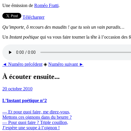
Une émission de
Roméo Fratti
.
Télécharger
Qu’importe, ô recours des maudits ! que tu sois un vain paradis…
Un
Instant poétique
qui va vous faire tourner la tête à l’occasion des
◄ Numéro précédent
◈
Numéro suivant ►
À écouter ensuite...
20 octobre 2010
L’Instant poétique n°2
— Et pour quoi faire, me direz-vous,
Mettons ces oignons dans du beurre ?
— Pour quoi faire ? Triple couillon,
J’espère une soupe à l’oignon !