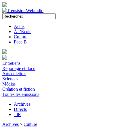
Actus
À l’École
Culture
Face B
Entretiens
Reportage et docu
Arts et lettres
Sciences
Médias
Création et fiction
Toutes les émissions
Archives
Directs
JdR
Archives
>
Culture