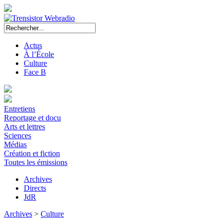
Actus
À l’École
Culture
Face B
Entretiens
Reportage et docu
Arts et lettres
Sciences
Médias
Création et fiction
Toutes les émissions
Archives
Directs
JdR
Archives
>
Culture