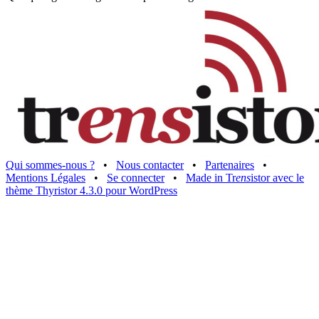
Qui sommes-nous ?
•
Nous contacter
•
Partenaires
•
Mentions Légales
•
Se connecter
•
Made in Tr
ens
istor avec le
thème Thyristor 4.3.0 pour WordPress