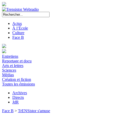
Actus
À l’École
Culture
Face B
Entretiens
Reportage et docu
Arts et lettres
Sciences
Médias
Création et fiction
Toutes les émissions
Archives
Directs
JdR
Face B
>
TrENSistor s'amuse