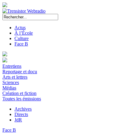
Actus
À l’École
Culture
Face B
Entretiens
Reportage et docu
Arts et lettres
Sciences
Médias
Création et fiction
Toutes les émissions
Archives
Directs
JdR
Face B