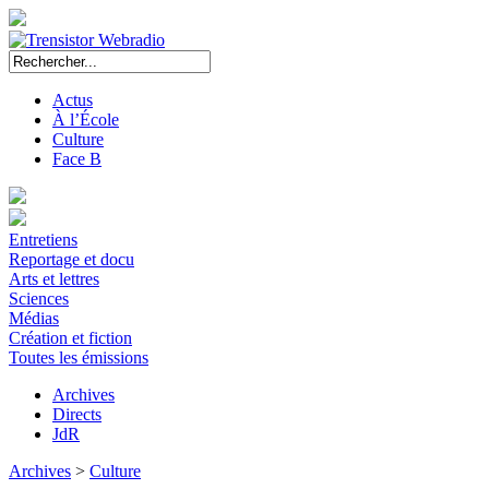
Actus
À l’École
Culture
Face B
Entretiens
Reportage et docu
Arts et lettres
Sciences
Médias
Création et fiction
Toutes les émissions
Archives
Directs
JdR
Archives
>
Culture