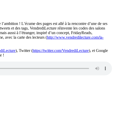
e l’ambition ! L’écume des pages est allé à la rencontre d’une de ses
es tweets et des tags, VendrediLecture réinvente les codes des salons
 mais aussi à l’étranger, inspiré d’un concept, FridayReads,
, avec la carte des lecteurs (
http://www.vendredilecture.com/la-
diLecture
), Twitter (
https://twitter.com/VendrediLecture
), et Google
e !