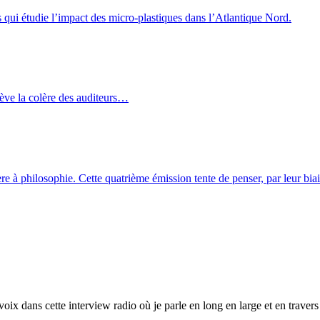
 qui étudie l’impact des micro-plastiques dans l’Atlantique Nord.
lève la colère des auditeurs…
e à philosophie. Cette quatrième émission tente de penser, par leur biais,
ix dans cette interview radio où je parle en long en large et en trave