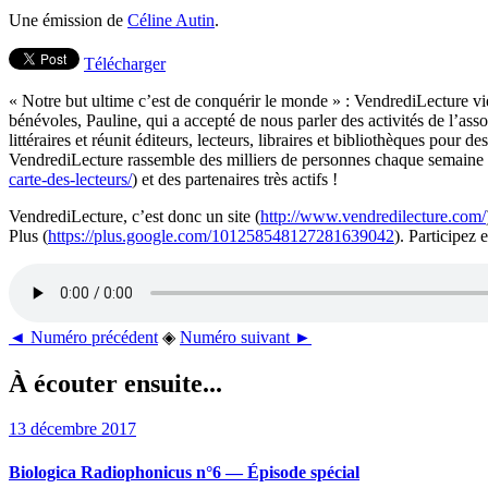
Une émission de
Céline Autin
.
Télécharger
« Notre but ultime c’est de conquérir le monde » : VendrediLecture vien
bénévoles, Pauline, qui a accepté de nous parler des activités de l’asso
littéraires et réunit éditeurs, lecteurs, libraires et bibliothèques pou
VendrediLecture rassemble des milliers de personnes chaque semaine aut
carte-des-lecteurs/
) et des partenaires très actifs !
VendrediLecture, c’est donc un site (
http://www.vendredilecture.com/
Plus (
https://plus.google.com/101258548127281639042
). Participez 
◄ Numéro précédent
◈
Numéro suivant ►
À écouter ensuite...
13 décembre 2017
Biologica Radiophonicus n°6 — Épisode spécial