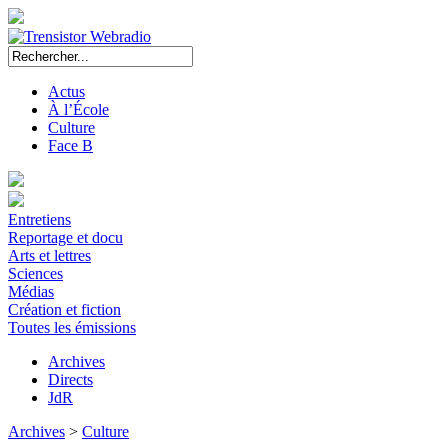
Actus
À l’École
Culture
Face B
Entretiens
Reportage et docu
Arts et lettres
Sciences
Médias
Création et fiction
Toutes les émissions
Archives
Directs
JdR
Archives
>
Culture