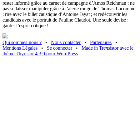
rester informé grâce au carnet de campagne d’Amos Reichman ; ne
pas se laisser manipuler grâce à l’alerte rouge de Thomas Lacomme
; rire avec le billet caustique d’Antoine Jayat ; et redécouvrir les
candidats avec le portrait de Pauline Claudot. Une seule devise :
garder l’esprit critique !
Qui sommes-nous ?
•
Nous contacter
•
Partenaires
•
Mentions Légales
•
Se connecter
•
Made in Tr
ens
istor avec le
thème Thyristor 4.3.0 pour WordPress