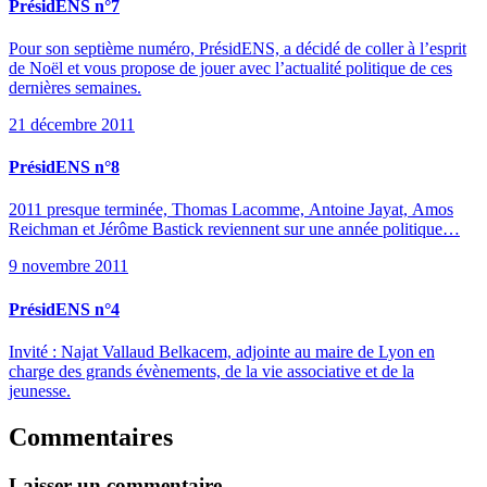
PrésidENS n°7
Pour son septième numéro, PrésidENS, a décidé de coller à l’esprit
de Noël et vous propose de jouer avec l’actualité politique de ces
dernières semaines.
21 décembre 2011
PrésidENS n°8
2011 presque terminée, Thomas Lacomme, Antoine Jayat, Amos
Reichman et Jérôme Bastick reviennent sur une année politique…
9 novembre 2011
PrésidENS n°4
Invité : Najat Vallaud Belkacem, adjointe au maire de Lyon en
charge des grands évènements, de la vie associative et de la
jeunesse.
Commentaires
Laisser un commentaire