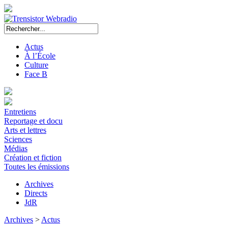
Actus
À l’École
Culture
Face B
Entretiens
Reportage et docu
Arts et lettres
Sciences
Médias
Création et fiction
Toutes les émissions
Archives
Directs
JdR
Archives
>
Actus