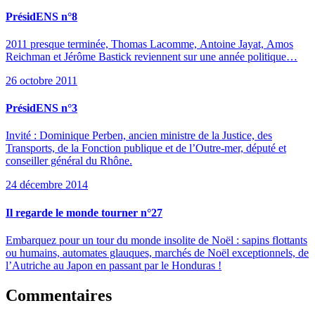
PrésidENS n°8
2011 presque terminée, Thomas Lacomme, Antoine Jayat, Amos
Reichman et Jérôme Bastick reviennent sur une année politique…
26 octobre 2011
PrésidENS n°3
Invité : Dominique Perben, ancien ministre de la Justice, des
Transports, de la Fonction publique et de l’Outre-mer, député et
conseiller général du Rhône.
24 décembre 2014
Il regarde le monde tourner n°27
Embarquez pour un tour du monde insolite de Noël : sapins flottants
ou humains, automates glauques, marchés de Noël exceptionnels, de
l’Autriche au Japon en passant par le Honduras !
Commentaires