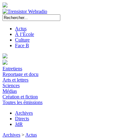
Actus
À l’École
Culture
Face B
Entretiens
Reportage et docu
Arts et lettres
Sciences
Médias
Création et fiction
Toutes les émissions
Archives
Directs
JdR
Archives
>
Actus