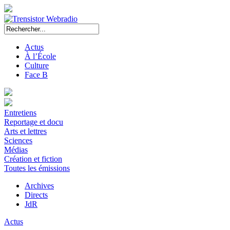
Actus
À l’École
Culture
Face B
Entretiens
Reportage et docu
Arts et lettres
Sciences
Médias
Création et fiction
Toutes les émissions
Archives
Directs
JdR
Actus