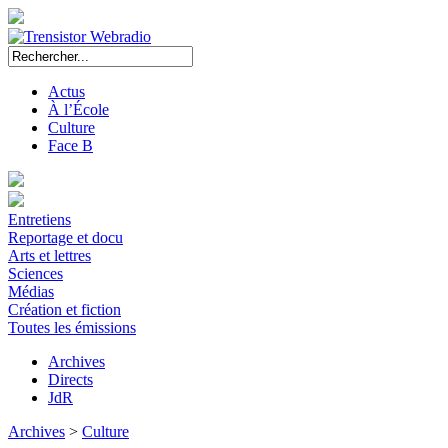
Actus
À l’École
Culture
Face B
Entretiens
Reportage et docu
Arts et lettres
Sciences
Médias
Création et fiction
Toutes les émissions
Archives
Directs
JdR
Archives
>
Culture