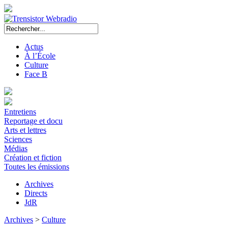
Actus
À l’École
Culture
Face B
Entretiens
Reportage et docu
Arts et lettres
Sciences
Médias
Création et fiction
Toutes les émissions
Archives
Directs
JdR
Archives
>
Culture