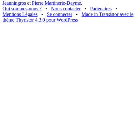
Jeanningros
et
Pierre Martinerie-Daymé
.
Qui sommes-nous ?
•
Nous contacter
•
Partenaires
•
Mentions Légales
•
Se connecter
•
Made in Tr
ens
istor avec le
thème Thyristor 4.3.0 pour WordPress