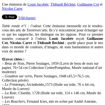
Une émission de
Louis Jacobée
,
Thibault Béchini
,
Guillaume Cot
et
Nicolas Carre
.
Télécharger
Table ronde n°1 : l’odeur.
Cette émission mensuelle est le rendez-
vous des arts de Tr
ens
vers’arts. Ils s’y rencontrent pour échanger sur
ce qui les rapproche, les distingue ou les oppose. Pour ce premier
numéro consacré à l’odeur,
Louis Jacobée
reçoit
Guillaume
Cot
,
Nicolas Carre
et
Thibault Bechini
; quelle place pour le nez
dans ce monde de couleurs, d’images, de sons harmonieux et autres
voix de stentor ?
Œuvre citées :
–
Brou de Noix
, Pierre Soulages, 1959 (Lavis de brou de noix sur
papier, 76×54 cm Collection CentrePompidou, Musée national d’art
moderne)
–
Goudron sur verre
, Pierre Soulages, 1948 (45,5×76,5 cm,
Collection privée)
–
Le Printemps
, Arcimboldo,1573 (Huile sur toile, 76 x 64 cm,
Musée du Louvre)
–
La Raie
, Chardin, 1728 (Huile sur toile, 114 x 146 cm, Musée du
Louvre)
–
Les Bouchers
, Fernand Icres, mis en scène par André Antoine,