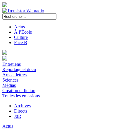
Actus
À l’École
Culture
Face B
Entretiens
Reportage et docu
Arts et lettres
Sciences
Médias
Création et fiction
Toutes les émissions
Archives
Directs
JdR
Actus