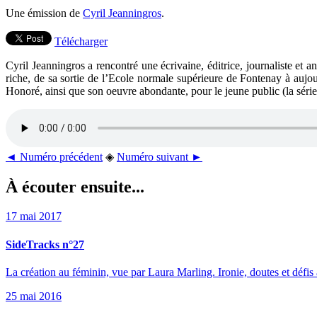
Une émission de
Cyril Jeanningros
.
Télécharger
Cyril Jeanningros a rencontré une écrivaine, éditrice, journaliste et 
riche, de sa sortie de l’Ecole normale supérieure de Fontenay à aujour
Honoré, ainsi que son oeuvre abondante, pour le jeune public (la séri
◄ Numéro précédent
◈
Numéro suivant ►
À écouter ensuite...
17 mai 2017
SideTracks n°27
La création au féminin, vue par Laura Marling. Ironie, doutes et déf
25 mai 2016