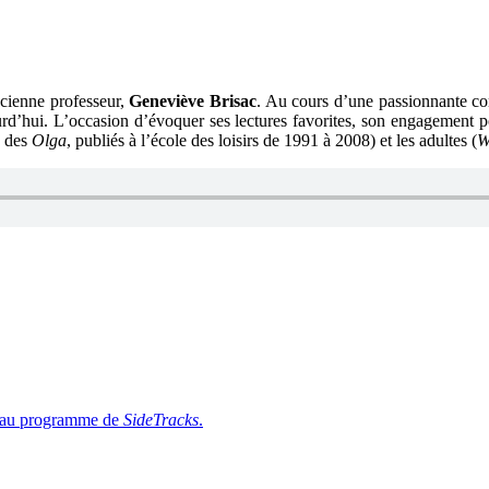
ancienne professeur,
Geneviève Brisac
. Au cours d’une passionnante co
d’hui. L’occasion d’évoquer ses lectures favorites, son engagement poli
e des
Olga
, publiés à l’école des loisirs de 1991 à 2008) et les adultes (
W
is au programme de
SideTracks
.