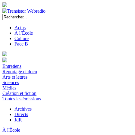
Actus
À l’École
Culture
Face B
Entretiens
Reportage et docu
Arts et lettres
Sciences
Médias
Création et fiction
Toutes les émissions
Archives
Directs
JdR
À l'École